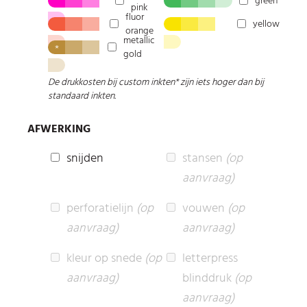
green
pink
fluor
yellow
orange
metallic
*
gold
De drukkosten bij custom inkten* zijn iets hoger dan bij
standaard inkten.
AFWERKING
snijden
stansen
(op
aanvraag)
perforatielijn
(op
vouwen
(op
aanvraag)
aanvraag)
kleur op snede
(op
letterpress
aanvraag)
blinddruk
(op
aanvraag)