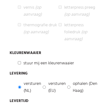
vernis
(op
letterpress preeg
aanvraag)
(op aanvraag)
thermografie druk
letterpress
(op aanvraag)
foliedruk
(op
aanvraag)
KLEURENWAAIER
stuur mij een kleurenwaaier
LEVERING
versturen
versturen
ophalen (Den
(NL)
(EU)
Haag)
LEVERTIJD