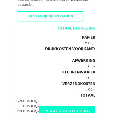
bestanden.
BESTAND(EN) UPLOADEN
TOTAAL BESTELLING
PAPIER
=
€
0,–
DRUKKOSTEN
VOORKANT
:
AFWERKING
:
€
0,–
KLEURENWAAIER
:
€
0,–
VERZENDKOSTEN
:
€
0,–
TOTAAL
Excl. BTW
€ 0,–
BTW
€ 0,–
Incl. BTW
€ 0,–
PLAATS BESTELLING