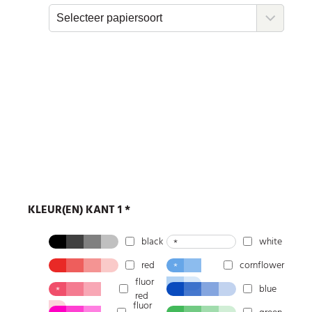
KLEUR(EN) KANT
1
*
black
white
*
red
cornflower
*
fluor
blue
*
red
fluor